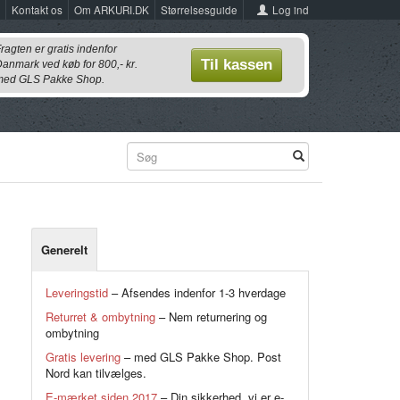
Log ind
Kontakt os
Om ARKURI.DK
Størrelsesguide
ragten er gratis indenfor
Til kassen
anmark ved køb for 800,- kr.
ed GLS Pakke Shop.
Generelt
Leveringstid
– Afsendes indenfor 1-3 hverdage
Returret & ombytning
– Nem returnering og
ombytning
Gratis levering
– med GLS Pakke Shop. Post
Nord kan tilvælges.
E-mærket siden 2017
– Din sikkerhed, vi er e-