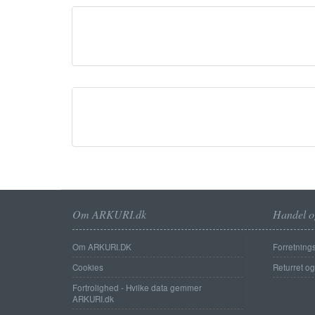
Om ARKURI.dk
Handel o
Om ARKURI.DK
Forretnings
Cookies
Returret o
Fortrolighed - Hvilke data gemmer
ARKURI.dk