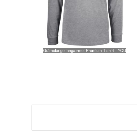
Gråmelange langærmet Premium T-shirt - YOU