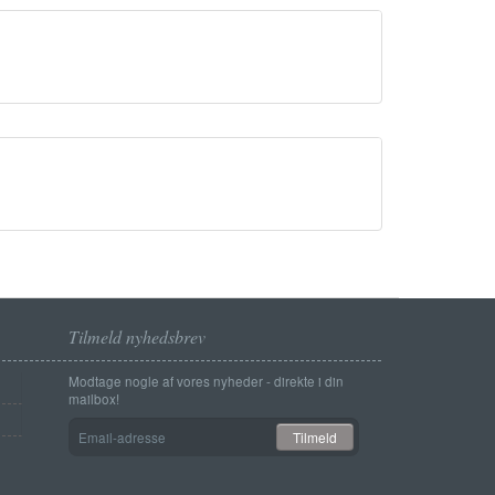
Tilmeld nyhedsbrev
Modtage nogle af vores nyheder - direkte i din
mailbox!
Email-
Tilmeld
adresse