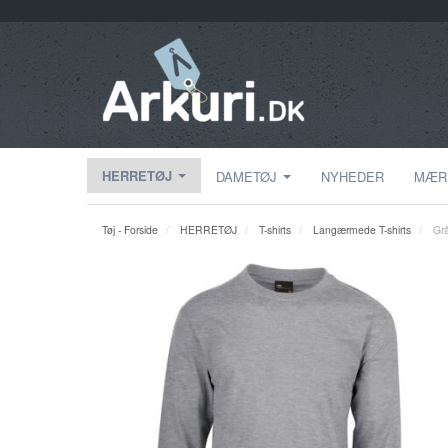
HERRETØJ
DAMETØJ
NYHEDER
MÆR
Tøj - Forside
HERRETØJ
T-shirts
Langærmede T-shirts
Gr