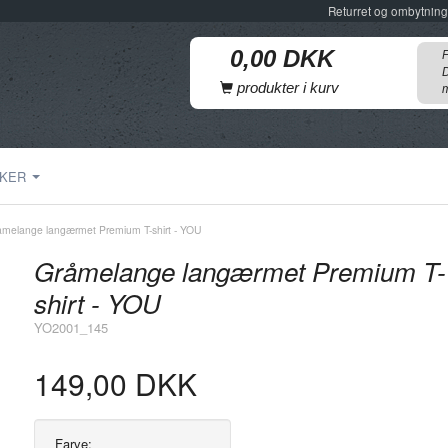
Returret og ombytning
F
D
produkter i kurv
m
KER
åmelange langærmet Premium T-shirt - YOU
Gråmelange langærmet Premium T-
shirt - YOU
YO2001_145
149,00 DKK
Farve: