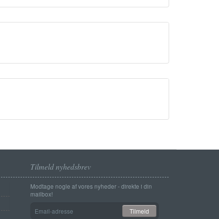
Tilmeld nyhedsbrev
Modtage nogle af vores nyheder - direkte i din
mailbox!
Email-
Tilmeld
adresse