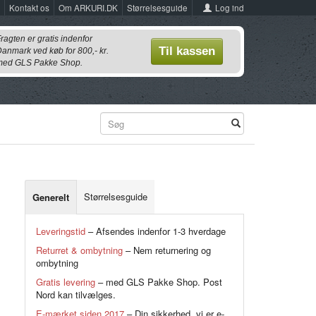
Log ind
Kontakt os
Om ARKURI.DK
Størrelsesguide
ragten er gratis indenfor
Til kassen
anmark ved køb for 800,- kr.
ed GLS Pakke Shop.
Størrelsesguide
Generelt
Leveringstid
– Afsendes indenfor 1-3 hverdage
Returret & ombytning
– Nem returnering og
ombytning
Gratis levering
– med GLS Pakke Shop. Post
Nord kan tilvælges.
E-mærket siden 2017
– Din sikkerhed, vi er e-