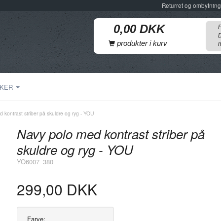
Returret og ombytning
F
D
produkter i kurv
m
KER
 kontrast striber på skuldre og ryg - YOU
Navy polo med kontrast striber på
skuldre og ryg - YOU
YO6007_380
299,00 DKK
Farve: