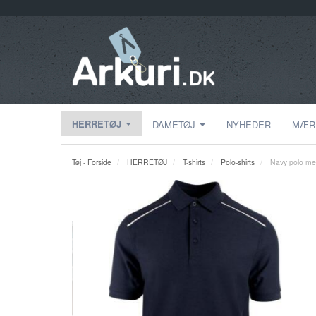
HERRETØJ
DAMETØJ
NYHEDER
MÆR
Tøj - Forside
HERRETØJ
T-shirts
Polo-shirts
Navy polo med