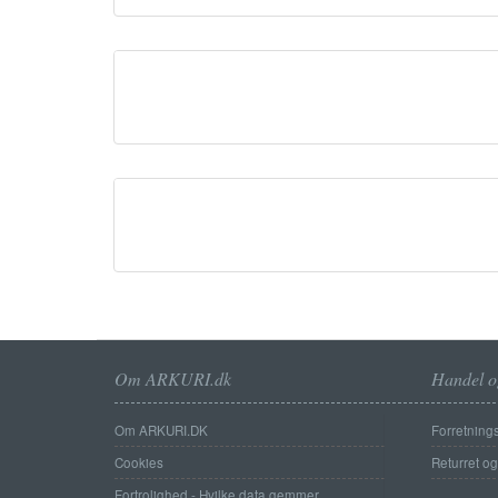
Om ARKURI.dk
Handel o
Om ARKURI.DK
Forretnings
Cookies
Returret o
Fortrolighed - Hvilke data gemmer