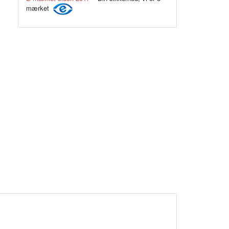
mærket
Ryg
Model