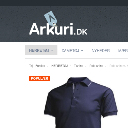
HERRETØJ
DAMETØJ
NYHEDER
MÆR
Tøj - Forside
HERRETØJ
T-shirts
Polo-shirts
Polo-shirt m. k
POPULÆR