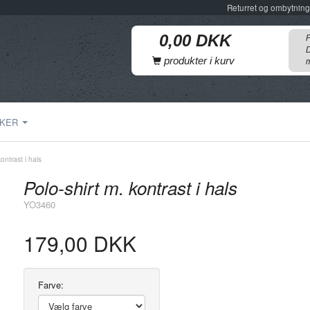
Returret og ombytning
F
D
produkter i kurv
m
KER
ontrast i hals
Polo-shirt m. kontrast i hals
YO3460
179,00 DKK
Farve: