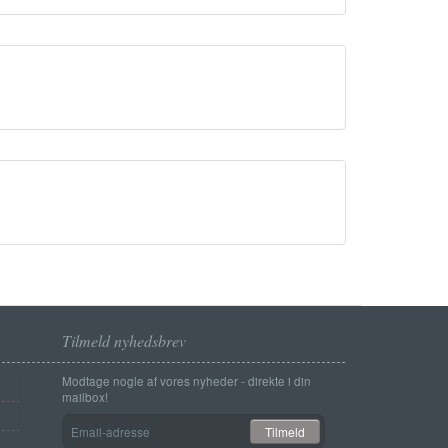
Tilmeld nyhedsbrev
Modtage nogle af vores nyheder - direkte i din
mailbox!
Email-
Tilmeld
adresse