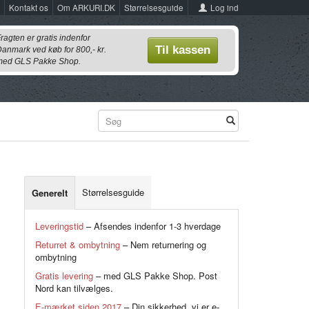
Log ind
Kontakt os
Om ARKURI.DK
Størrelsesguide
ragten er gratis indenfor
Til kassen
anmark ved køb for 800,- kr.
ed GLS Pakke Shop.
Størrelsesguide
Generelt
Leveringstid
– Afsendes indenfor 1-3 hverdage
Returret & ombytning
– Nem returnering og
ombytning
Gratis levering
– med GLS Pakke Shop. Post
Nord kan tilvælges.
E-mærket siden 2017
– Din sikkerhed, vi er e-