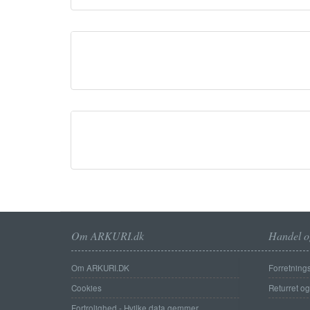
Om ARKURI.dk
Handel o
Om ARKURI.DK
Forretnings
Cookies
Returret o
Fortrolighed - Hvilke data gemmer