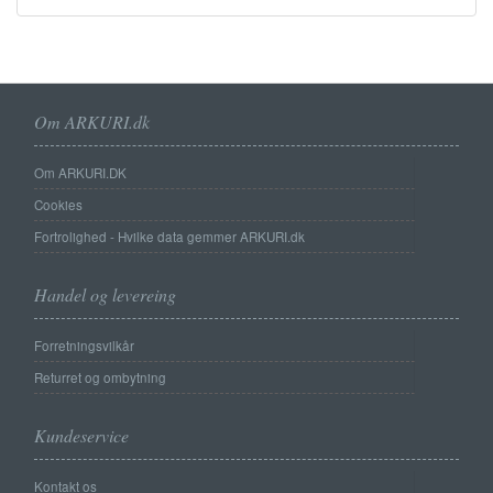
Om ARKURI.dk
Om ARKURI.DK
Cookies
Fortrolighed - Hvilke data gemmer ARKURI.dk
Handel og levereing
Forretningsvilkår
Returret og ombytning
Kundeservice
Kontakt os