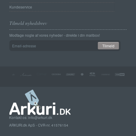
Kundeservice
Tilmeld nyhedsbrev
Modtage nogle af vores nyheder - direkte i din mailbox!
Email-
Tilmeld
adresse
Kontakt os: info@arkuri.dk
ARKURI.dk ApS - CVR-nr. 41576154