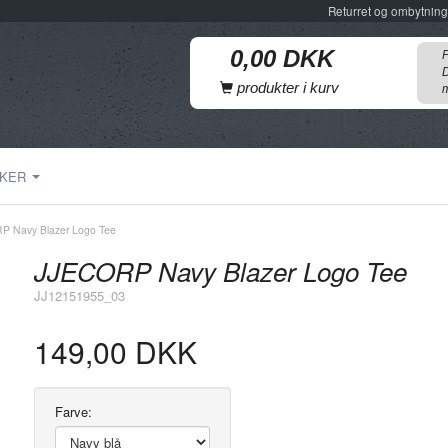
Returret og ombytning
F
D
produkter i kurv
m
KER
P Navy Blazer Logo Tee
JJECORP Navy Blazer Logo Tee
JJ12151955_03
149,00 DKK
Farve: