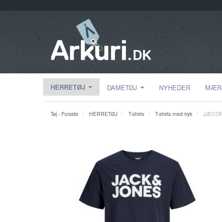
HERRETØJ
DAMETØJ
NYHEDER
MÆR
Tøj - Forside
HERRETØJ
T-shirts
T-shirts med tryk
JJECOR