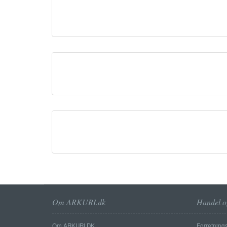
Om ARKURI.dk
Handel o
Om ARKURI.DK
Forretnings