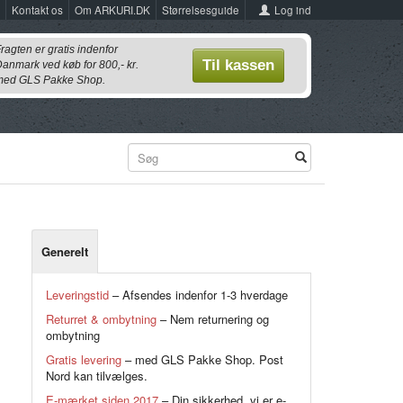
Log ind
Kontakt os
Om ARKURI.DK
Størrelsesguide
ragten er gratis indenfor
Til kassen
anmark ved køb for 800,- kr.
ed GLS Pakke Shop.
Generelt
Leveringstid
– Afsendes indenfor 1-3 hverdage
Returret & ombytning
– Nem returnering og
ombytning
Gratis levering
– med GLS Pakke Shop. Post
Nord kan tilvælges.
E-mærket siden 2017
– Din sikkerhed, vi er e-