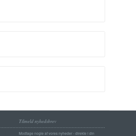
Tilmeld nyhedsbrev
Modtage nogle af vores nyheder - direkte i din