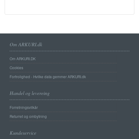
Om ARKURI.dk
Om ARKURI.DK
Cookies
Fortrolighed - Hvilke data gemmer ARKURI.dk
Handel og levereing
Forretningsvilkår
Returret og ombytning
Kundeservice