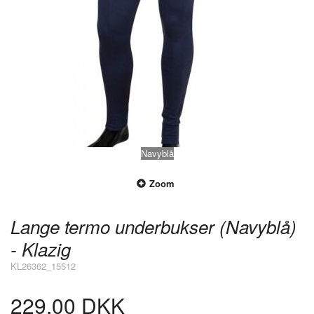
Navyblå
Zoom
Lange termo underbukser (Navyblå)
- Klazig
KL26362_15512
229,00 DKK