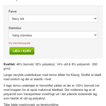
Farve:
Størrelse:
Vis størrelsesguide
LÆG I KURV
Kvalitet:
46% bomuld, 32% polyakryl, 14% uld & 8% polyamid - 200
g/m2
Lange navyblå underbukser med termo effekt fra Klazig. Stoffet er blødt
med stretch og der er elastik i livet.
3 lags termo undertøjet er fremstillet sådan at der er 100% bomuld ind
mod kroppen for at opnå maksimal blødhed. Det midterste lag er af
polyamid som transporterer sved/fugt ud i det yderste isolerende lag,
som består af uld og polyakryl.
Tåler både maskinvask og tørretumbling.