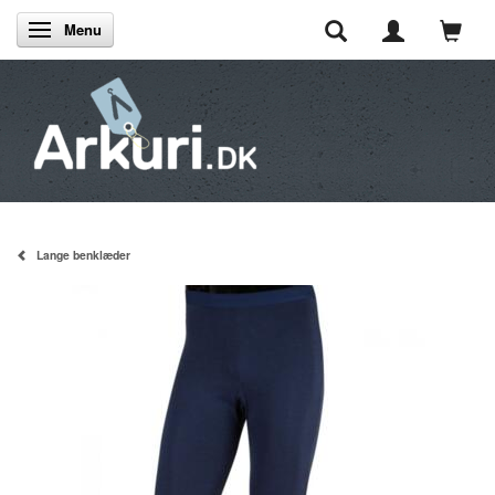
Menu
Skifte navigation
Lange benklæder