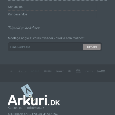
Kontakt os
Kundeservice
Tilmeld nyhedsbrev
Modtage nogle af vores nyheder - direkte i din mailbox!
Email-
Tilmeld
adresse
Kontakt os: info@arkuri.dk
ARKURI.dk ApS - CVR-nr. 41576154