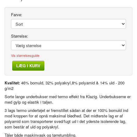
Farve:
Størrelse:
Vis størrelsesguide
LÆG I KURV
Kvalitet:
46% bomuld, 32% polyakryl,8% polyamid & 14% uld - 200
g/m2
Sorte lange underbukser med termo effekt fra Klazig. Underbukserne er
med gylp og elastik i taljen.
3 lags termo undertøjet er fremstillet sådan at der er 100% bomuld ind
mod kroppen for at opnå maksimal blødhed. Det midterste lag er af
polyamid som transporterer sved/fugt ud i det yderste isolerende lag,
som består af uld og polyakryl.
Tåler både maskinvask og tørretumbling.