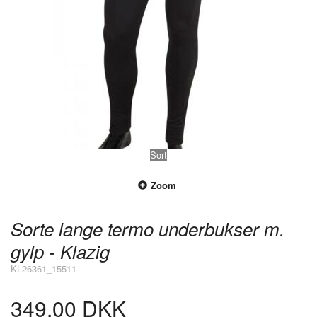
Sort
Zoom
Sorte lange termo underbukser m.
gylp - Klazig
KL26361_15511
349,00 DKK