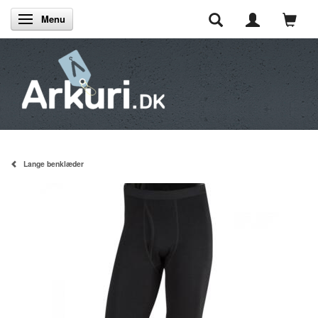
Menu
Skifte navigation
Lange benklæder