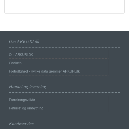
Om ARKURI.dk
Om ARKURI.DK
Cookies
Fortrolighed - Hvilke data gemmer ARKURI.dk
Handel og levereing
Forretningsvilkår
Returret og ombytning
Kundeservice