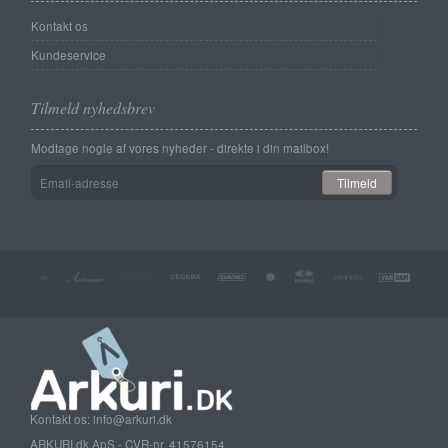
Kontakt os
Kundeservice
Tilmeld nyhedsbrev
Modtage nogle af vores nyheder - direkte i din mailbox!
Email-
Tilmeld
adresse
Kontakt os: info@arkuri.dk
ARKURI.dk ApS - CVR-nr. 41576154