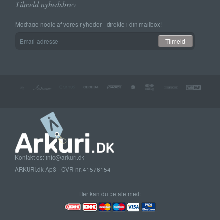
Tilmeld nyhedsbrev
Modtage nogle af vores nyheder - direkte i din mailbox!
Email-
Tilmeld
adresse
Kontakt os: info@arkuri.dk
ARKURI.dk ApS - CVR-nr. 41576154
Her kan du betale med: