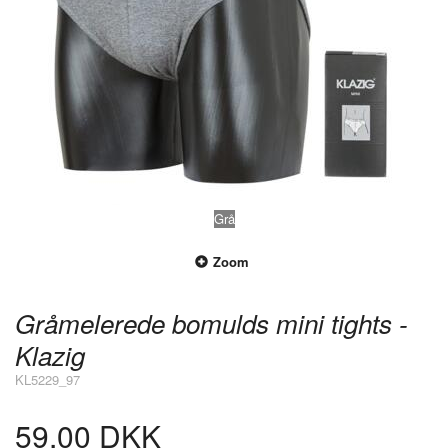
Grå
Zoom
Gråmelerede bomulds mini tights -
Klazig
KL5229_97
59,00 DKK