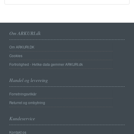
Om ARKURI.dk
Om ARKURI.DK
Cookies
Fortrolighed - Hvilke data gemmer ARKURI.dk
Handel og levereing
Forretningsvilkår
Returret og ombytning
Kundeservice
Kontakt os