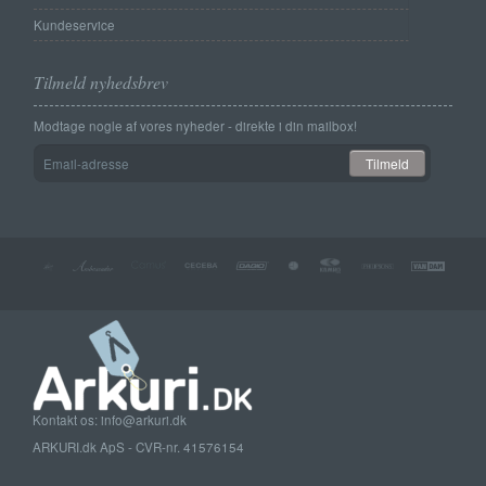
Kundeservice
Tilmeld nyhedsbrev
Modtage nogle af vores nyheder - direkte i din mailbox!
Email-
Tilmeld
adresse
Kontakt os: info@arkuri.dk
ARKURI.dk ApS - CVR-nr. 41576154