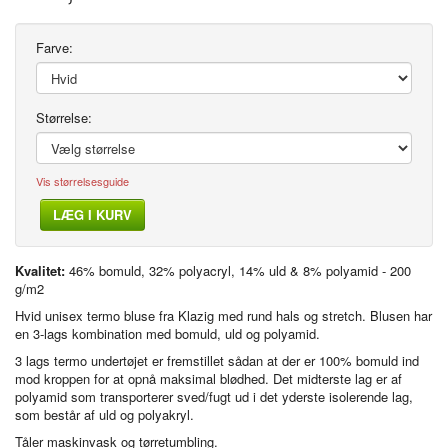
Farve:
Størrelse:
Vis størrelsesguide
LÆG I KURV
Kvalitet:
46% bomuld, 32% polyacryl, 14% uld & 8% polyamid - 200
g/m2
Hvid unisex termo bluse fra Klazig med rund hals og stretch. Blusen har
en 3-lags kombination med bomuld, uld og polyamid.
3 lags termo undertøjet er fremstillet sådan at der er 100% bomuld ind
mod kroppen for at opnå maksimal blødhed. Det midterste lag er af
polyamid som transporterer sved/fugt ud i det yderste isolerende lag,
som består af uld og polyakryl.
Tåler maskinvask og tørretumbling.