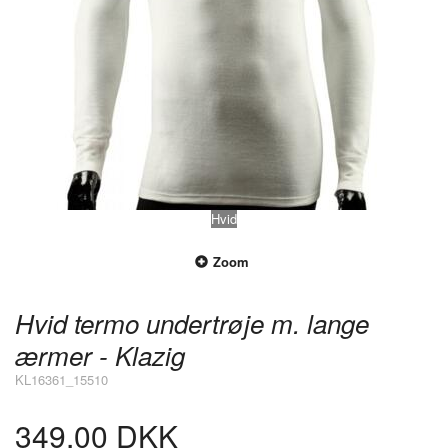
Hvid
Zoom
Hvid termo undertrøje m. lange
ærmer - Klazig
KL16361_15510
349,00 DKK