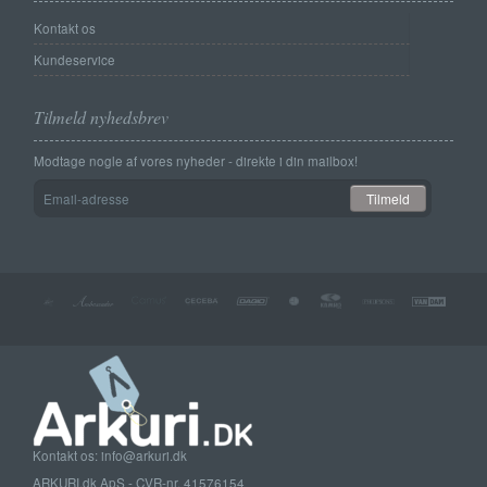
Kontakt os
Kundeservice
Tilmeld nyhedsbrev
Modtage nogle af vores nyheder - direkte i din mailbox!
Email-
Tilmeld
adresse
Kontakt os: info@arkuri.dk
ARKURI.dk ApS - CVR-nr. 41576154