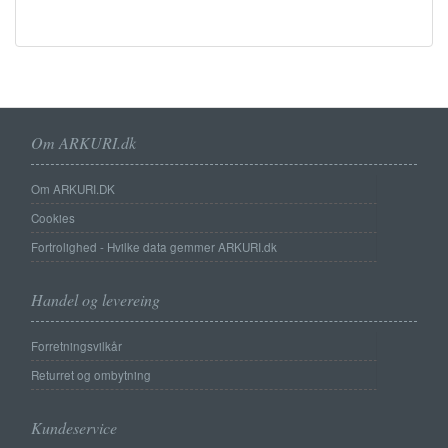
Om ARKURI.dk
Om ARKURI.DK
Cookies
Fortrolighed - Hvilke data gemmer ARKURI.dk
Handel og levereing
Forretningsvilkår
Returret og ombytning
Kundeservice